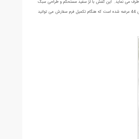
ر طرف می نماید. این کفش با لژ سفید مستحکم و طراحی سبک
و منعطف دارای دوام فوق العاده خوبی بوده و شکل ظاهری و رنگ آن با انواع لباس اسپرت و مجلسی مطابقت دارد. این محصول در سایزبندی 41 الی 44 عرضه شده است که هنگام تکمیل فرم سفارش می توانید