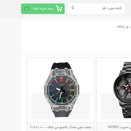
سبد خرید شما
0
 و رسانه
حات بیشتر
نمایش توضیحات بیشتر
پرت SKMEI
ساعت مچی ضدآب کاسیو جی شاک - GA2100