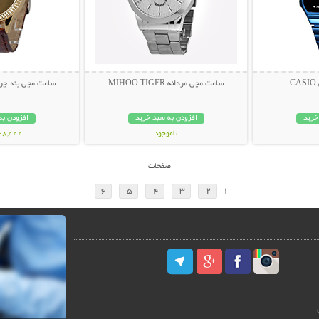
ساعت مچی مردانه MIHOO TIGER
ساعت مچی بند چرم
خرید
افزودن به سبد خرید
افزودن به
ناموجود
348,000 تو
139,000 تومان
صفحات
6
5
4
3
2
1