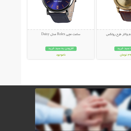
 والار طرح رولکس
ساعت مچی Rolex مدل Daisy
 سبد خرید
افزودن به سبد خرید
مان
ناموجود
129,000 تومان