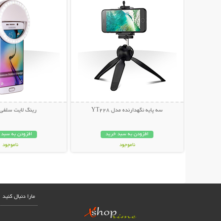
سه پایه نگهدارنده مدل YT228
رینگ لایت سلفی 
افزودن به سبد خرید
افزودن به سبد 
ناموجود
ناموجود
79,000 تومان
159,000 تومان
مارا دنبال کنید