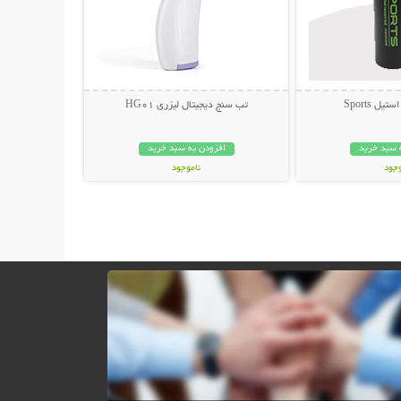
ل Sports
تب سنج دیجیتال لیزری HG01
 سبد خرید
افزودن به سبد خرید
وجود
ناموجود
مان
349,000 تومان