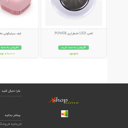
لامپ LED اضطراری POWER
لیف سیلیکونی مخ
افزودن به سبد خرید
افزودن به سبد 
ناموجود
89,000 تومان
59,000 تومان
مارا دنبال کنید
بیشتر بدانید
تاریخچه فروشگا