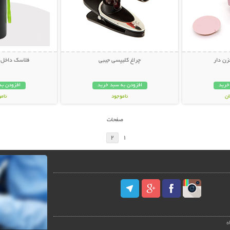
زن دار
چراغ کلیپسی جیبی
فلاسک داخل استی
خرید
افزودن به سبد خرید
افزودن به
ناموجود
نام
99,000 تومان
139,000 تو
صفحات
2
1
ه