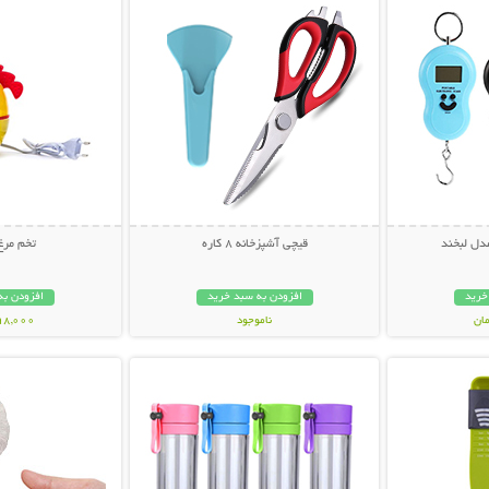
مدل لبخند
قیچی آشپزخانه 8 کاره
تخم مرغ
خرید
افزودن به سبد خرید
افزودن به
ناموجود
598,000 تو
بیشتر
نمایش توضیحات بیشتر
نمایش توضی
199,000 تومان