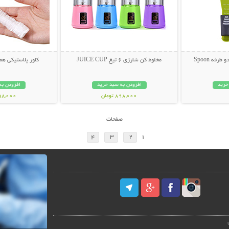
رفه Spoon
مخلوط کن شارژی 6 تیغ JUICE CUP
کاور پلاستیکی همه کاره
خرید
افزودن به سبد خرید
افزودن به
898,000 تومان
198,000 تو
صفحات
4
3
2
1