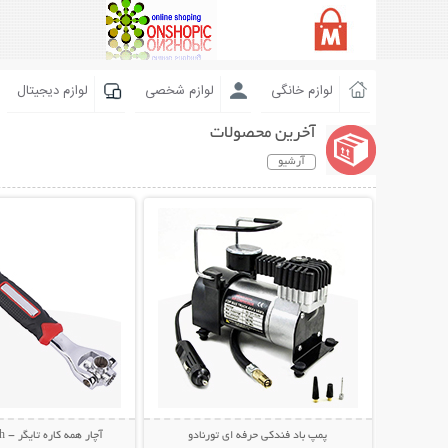
لوازم خانگی
لوازم شخصی
لوازم دیجیتال
آخرین محصولات
آرشیو
نمایش توضیحات بیشتر
نمایش توضیحات 
پمپ باد فندکی حرفه ای تورنادو
آچار همه کاره تایگر - Tiger Wrench