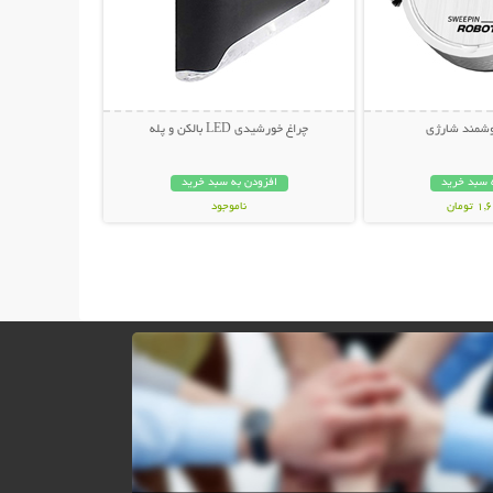
وشمند شارژی
چراغ خورشیدی LED بالکن و پله
 سبد خرید
افزودن به سبد خرید
ومان
ناموجود
248,000 تومان