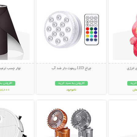
 انرژی
چراغ LED ریموت دار ضد آب
نوار چسب ترمیم
خرید
افزودن به سبد خرید
افزودن به
ناموجود
298,000 تو
بیشتر
نمایش توضیحات بیشتر
نمایش توضی
348,000 تومان