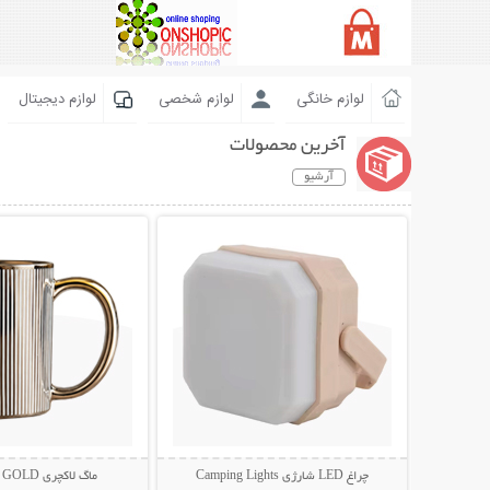
لوازم خانگی
لوازم شخصی
لوازم دیجیتال
آخرین محصولات
آرشیو
نمایش توضیحات بیشتر
نمایش توضیحات 
چراغ LED شارژی Camping Lights
ماگ لاکچری VELVET GOLD