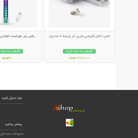
لامپ داخل کابینتی باتری دار (بسته 2 عددی)
رقص نور هوشمند اکولایز
افزودن به سبد خرید
افزودن به سبد 
228,000 تومان
ناموجود
498,000 تومان
مارا دنبال کنید
بیشتر بدانید
سئوالات متداول