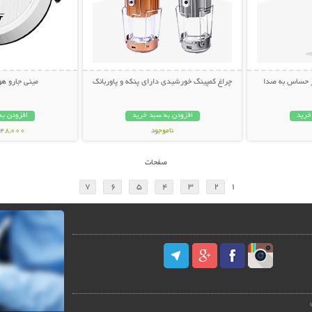
ر حساس به صدا
چراغ کمپینگ خورشیدی دارای پنکه و پاوربانک
مینی جارو ه
خرید
افزودن به سبد خرید
افزودن به
ناموجود
1,648,000 ت
1,198,000 تومان
صفحات
7
6
5
4
3
2
1