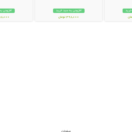
خرید
افزودن به سبد خرید
افزودن به
398,000 تومان
698,000 تو
صفحات