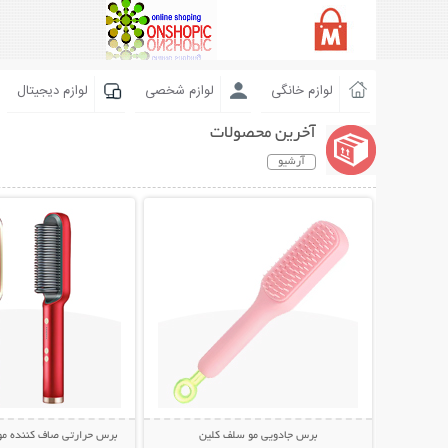
لوازم خانگی
لوازم شخصی
لوازم دیجیتال
آخرین محصولات
آرشیو
نمایش توضیحات بیشتر
نمایش توضیحات 
برس جادویی مو سلف کلین
برس حرارتی صاف کننده مو traight Comb