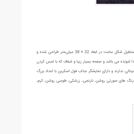
این محصول یکی از جذابترین ساعت های ال ای دی موجود در بازار است که دقیقا طرح اپل واچ (سری 3) طراحی شده است. صفحه نمایشی و مستطیل شکل ساعت در ابعاد 32 × 38 میلی‌متر طراحی شده و
 بند جدا شونده می باشد و صفحه بسیار زیبا و شفاف که با لمس کردن
لی ندارند و دارای نمایشگر جذاب فول اسکرین با اعداد بزرگ
 رنگ های صورتی روشن، نارنجی، زرشکی، طوسی روشن، کرم،