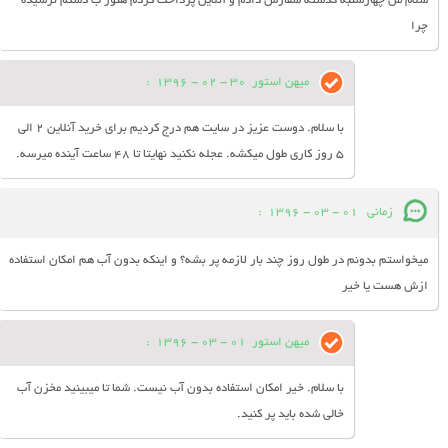
سلام من چهارشنبه گذشته سفارش دادم و آنلاین پرداخت کردم هنوز ب دستم نرسیده
چرا
میهن استور
30 - 02 - 1396
:
با سلام. دوست عزیز در سایت هم درج کردیم برای خرید آنلاین 2 الی
5 روز کاری طول میکشه. عجله نکنید نهایتا تا 48 ساعت آینده میرسه.
زمانی
01 - 03 - 1396
:
میخواستم بدونم در طول روز چند بار لازمه پر بشه؟ و اینکه بدون آب هم امکان استفاده
ازش هست یا خیر
میهن استور
01 - 03 - 1396
:
با سلام. خیر امکان استفاده بدون آب نیست. شما تا میبینید مخزن آب
خالی شده باید پر کنید.