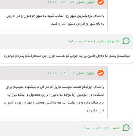
میهن استور
08 - 04 - 1400
:
با سلام. نزدیکترین شهر رو انتخاب کنید به شهر خودتون و در ادرس
به نام شهر و ادرس دقیق اشاره کنید
هادی قزلسفلی
09 - 04 - 1400
:
میخاستم بدنم آیا داخل کابین پراید جواب گو هست چون. من مسافرکشم بدردم میخوره
میهن استور
10 - 04 - 1400
:
با سلام. جوابگو هست دوست عزیز اما در کل ما پیشنهاد نمیدیم برای
استفاده در اتومبیل (با توجه به تامین انرژی محصول و اینکه نیاز به
جای صاف داره و در نهایت آب هم داخلش هست و بهتره روی داشبورد
قرار نگیره)
احمد
16 - 05 - 1400
: