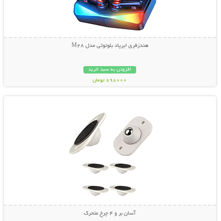
هندزفری ایرپاد بلوتوثی مدل M28
افزودن به سبد خرید
898000 تومان
نمایش توضیحات بیشتر
آسان بر و 4 چرخ متحرک