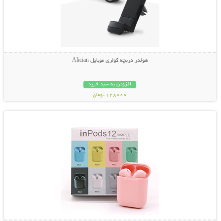
هولدر دریچه کولری موبایل Alician
افزودن به سبد خرید
128000 تومان
نمایش توضیحات بیشتر