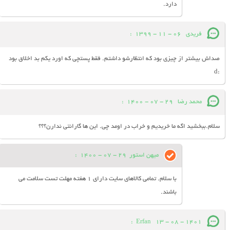
دارد.
فریدی
06 - 11 - 1399
:
صداش بیشتر از چیزی بود که انتظارشو داشتم. فقط پستچی که اورد یکم بد اخلاق بود
:d
محمد رضا
29 - 07 - 1400
:
سلام.ببخشید اگه ما خریدیم و خراب در اومد چی. این ها گارانتی ندارن؟؟؟
میهن استور
29 - 07 - 1400
:
با سلام. تمامی کالاهای سایت دارای 1 هفته مهلت تست سلامت می
باشند.
:
Erfan
13 - 08 - 1401