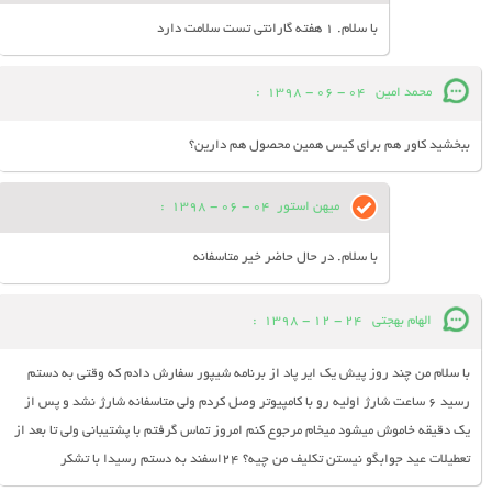
با سلام. 1 هفته گارانتی تست سلامت دارد
محمد امین
04 - 06 - 1398
:
ببخشید کاور هم برای کیس همین محصول هم دارین؟
میهن استور
04 - 06 - 1398
:
با سلام. در حال حاضر خیر متاسفانه
الهام بهجتی
24 - 12 - 1398
:
با سلام من چند روز پیش یک ایر پاد از برنامه شیپور سفارش دادم که وقتی به دستم
رسید ۶ ساعت شارژ اولیه رو با کامپیوتر وصل کردم ولی متاسفانه شارژ نشد و پس از
یک دقیقه خاموش میشود میخام مرجوع کنم امروز تماس گرفتم با پشتیبانی ولی تا بعد از
تعطیلات عید جوابگو نیستن تکلیف من چیه؟ ۲۴اسفند به دستم رسیدا با تشکر