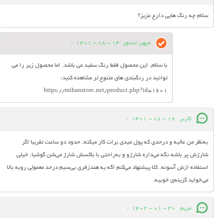
سلام چه رنگ هایی دارع عزیز؟
میهن استور
14 - 08 - 1401
:
با سلام. این محصول فقط رنگ سفید می باشد. اما محصول زیر را می
توانید در رنگبندی های متنوع تر مشاهده کنید:
https://mihanstore.net/product.php?id=1601
کاربر
19 - 08 - 1401
:
به‌نظر من عالیه و درحدی که پول میدی برات کار میکنه. حدود دو ساعت تقریبا اگر
شارژش پر باشه نگه می‌داره شارژو و به‌راحتی با باکسش شارژ می‌شن گوشیا. خیلی
استفاده ازش آسونه. کلا پیشنهاد می‌کنم اگه یه هندزفری بی‌سیم درحد معمولی روبه بالا
می‌خواید گزینه‌ی خوبیه.
مریم
30 - 01 - 1402
: