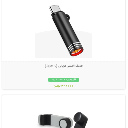
فندک المنتی موبایل (Type-c)
افزودن به سبد خرید
348000 تومان
نمایش توضیحات بیشتر