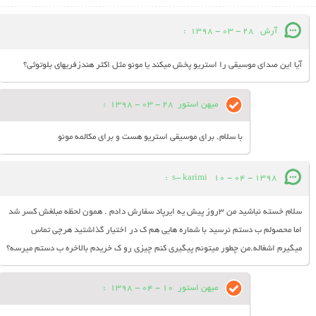
آرش
28 - 03 - 1398
:
آیا این صدای موسیقی را استریو پخش میکند یا مونو مثل اکثر هندزفریهای بلوتوثی؟
میهن استور
28 - 03 - 1398
:
با سلام. برای موسیقی استریو هست و برای مکالمه مونو
:
s- karimi
10 - 04 - 1398
سلام خسته نباشید من ۳روز پیش یه ایرپاد سفارش دادم . همون لحظه مبلغش کسر شد
اما محصولم ب دستم نرسید با شماره هایی هم ک در اختیار گذاشتید هرچی تماس
میگیرم اشغاله.من چطور میتونم پیگیری کنم چیزی رو ک خریدم بالاخره ب دستم میرسه؟
میهن استور
10 - 04 - 1398
: