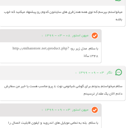
ميخواستم بپرسم که توي همه هندزفري هاي سايتتون کدوم رو پيشنهاد ميکنيد که خوب
باشه
میهن استور
08 - 03 - 1399
:
با سلام. مدل زیر رو: http://mihanstore.net/product.php?
id=1348
نگار
03 - 09 - 1399
:
سلام میخواستم بدونم برای گوشی شیائومی نوت ۸ پرو مناسب هست یا خیر من سفارش
دادم الان یک مقدار ترسیدم
میهن استور
03 - 09 - 1399
:
با سلام. بله به تمامی موبایل های اندروید و ایفون قابلیت اتصال را