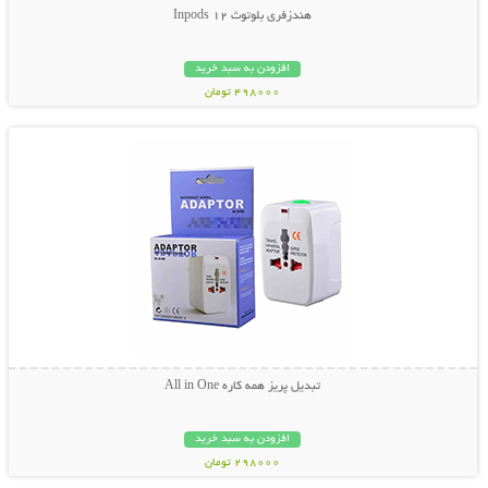
هندزفری بلوتوث Inpods 12
افزودن به سبد خرید
498000 تومان
نمایش توضیحات بیشتر
تبدیل پریز همه کاره All in One
افزودن به سبد خرید
298000 تومان