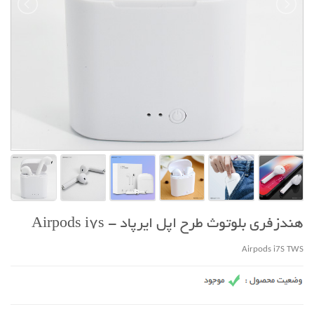
هندزفری بلوتوث طرح اپل ایرپاد - Airpods i7s
Airpods i7S TWS