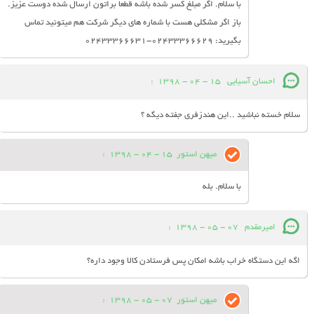
با سلام. اگر مبلغ کسر شده باشه قطعا براتون ارسال شده دوست عزیز.
باز اگر مشکلی هست با شماره های دیگر شرکت هم میتونید تماس
بگیرید: 02433366629-02433366631
احسان آسیایی
15 - 04 - 1398
:
سلام خسته نباشید ..این هندزفری جفته دیگه ؟
میهن استور
15 - 04 - 1398
:
با سلام. بله
امیرمقدم
07 - 05 - 1398
:
اگه این دستگاه خراب باشه امکان پس فرستادن کالا وجود داره؟
میهن استور
07 - 05 - 1398
: