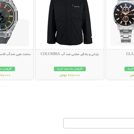
بارانی و بادگیر مشتی ضد آب COLUMBIA
ساعت مچی ضدآب کاسیو جی
خرید
افزودن به سبد خرید
افزودن به
998000 تومان
1398000 تو