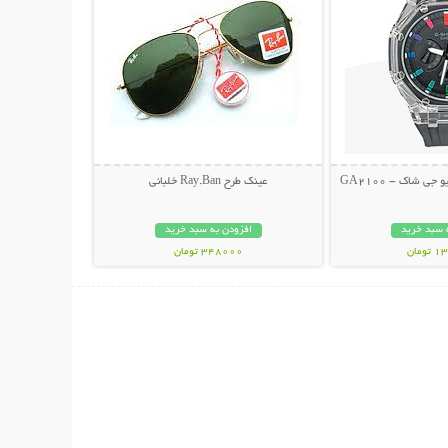
 شاک - GA2100
عینک طرح Ray.Ban خلبانی
 سبد خرید
افزودن به سبد خرید
مان
348000 تومان