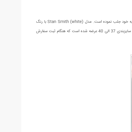
یکی از پر طرفدارترین کفش های موجود در سطح جهان کفش آدیداس Stan Smith است که با طراحی فوق العاده شیک و راحت توجه همگان را به خود جلب نموده است. مدل Stan Smith (white) با رنگ
سفید و حاشیه طلایی رنگی در انتهای کفش عرضه شده است که زیبایی خیره کننده ای داشته و در میان جوانان طرفداران بسیاری دارد. این کفش در سایزبندی 37 الی 40 عرضه شده است که هنگام ثبت سفارش