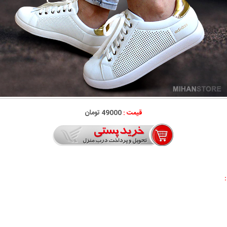
قیمت :
49000 تومان
: