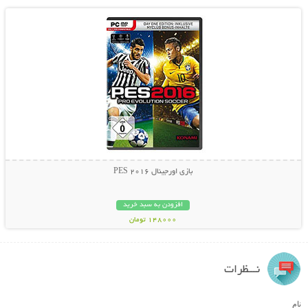
بازی اورجینال PES 2016
افزودن به سبد خرید
148000 تومان
نـــظرات
نام