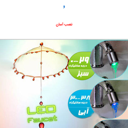
و
نصب آسان