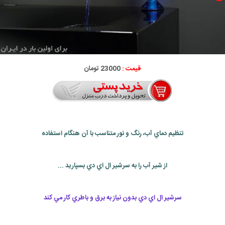
قیمت :
23000 تومان
تنظيم دماي آب، رنگ و نور متناسب با آن هنگام استفاده
از شير آب را به سرشير ال اي دي بسپاريد ...
سرشير ال اي دي بدون نياز به برق و باطري كار مي كند