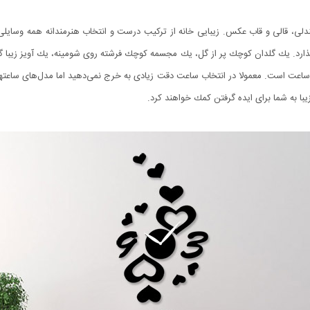
 صندلی، قالی و قاب عكس. زیبایی خانه از تركیب درست و انتخاب هنرمندانه همه وسایلی م
گذارد. یك گلدان كوچك پر از گل، یك مجسمه كوچك فرشته روی شومینه، یك آویز زیبا گو
ساعت است. معمولا در انتخاب ساعت دقت زیادی به خرج نمی‌دهید اما مدل‌های ساعتهای 
با به شما برای ایده گرفتن كمك خواهند كرد.