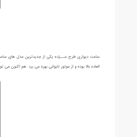
ساعت دیواری طرح مـــژده یکی از جدیدترین مدل های ساعت د
العاده بالا بوده و از موتور تایوانی بهره می برد. هم اکنون می توانید ساعت دیواری طرح مژده را که با 12 ماه گارانتی تعو