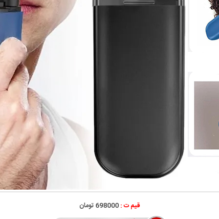
قیم ت :
698000 تومان