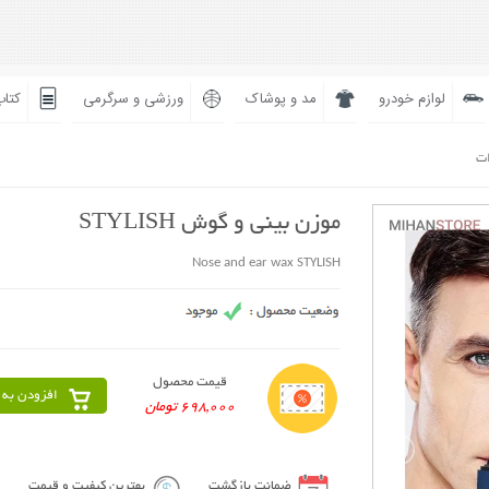
لوازم خودرو
مد و پوشاک
ورزشی و سرگرمی
کتاب
ات
موزن بینی و گوش STYLISH
Nose and ear wax STYLISH
قیمت محصول
افزودن به 
698,000 تومان
ضمانت بازگشت
بهترین کیفیت و قیمت