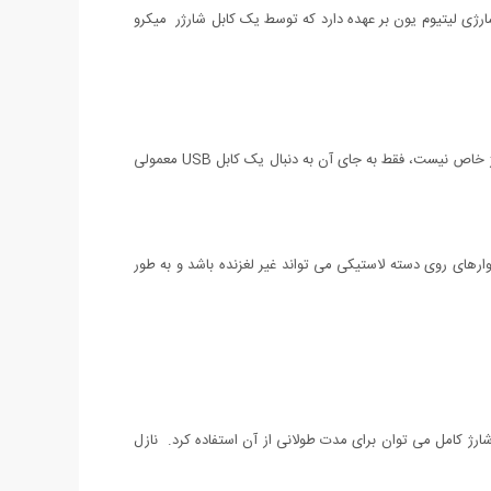
 دریل دستی برای سوراخکاری با مته های شماره 2 و 3 نیز استفاده کرد. تغذیه دستگاه را 1 باتری داخلی شارژی لیتیوم یون بر عهده دارد که توسط یک کابل شارژر میکرو
وقتی در گوشه ای تاریک در حال کار هستید، چراغ LED داخلی کمک‌کننده شما خواهد بود.وقتی نیاز به شارژ شدن دارد، احتیاج به پیدا کردن کابل شارژ خاص نیست، فقط به جای آن به دنبال یک کابل USB معمولی
ت، نوارهای روی دسته لاستیکی می تواند غیر لغزنده باشد و به طور
ملکرد طولانی مدتی دارد و در صورت شارژ کامل می توان برای مدت طولانی از آن استفاده کرد. نازل