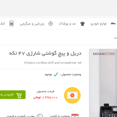
لوازم خودرو
مد و پوشاک
ورزشی و سرگرمی
کتاب
ات
دریل و پیچ گوشتی شارژی 47 تکه
47piece cordless drill and screwdriver set
قیمت محصول
افزودن به 
1,998,000 تومان
ضمانت بازگشت
بهترین کیفیت و قیمت