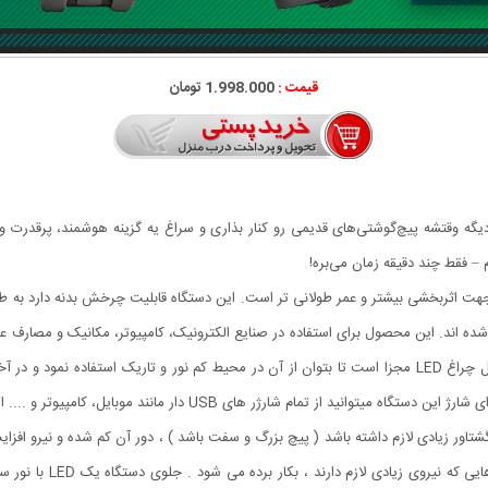
قیمت :
1.998.000 تومان
ه! دیگه وقتشه پیچ‌گوشتی‌های قدیمی رو کنار بذاری و سراغ یه گزینه هوشمند، پرقد
م – فقط چند دقیقه زمان می‌بره!
 ولت، مجهز به باتری قوی جهت اثربخشی بیشتر و عمر طولانی تر است. این دستگاه قابلیت چرخش بد
سب ساخته شده اند. این محصول برای استفاده در صنایع الکترونیک، کامپیوتر، مکانیک و
ابزارگیر منحصر به فرد با گیرایی بسیار قوی حین کار است، شامل چراغ LED مجزا است تا بتوان از آن در محیط ک
تمام شارژر های USB دار مانند موبایل، کامپیوتر و .... استفاده کنید.
رایطی که پیچ گشتاور زیادی لازم داشته باشد ( پیچ بزرگ و سفت باشد ) ، دور آن کم شده و 
با گیربکس اتوماتیک داخل