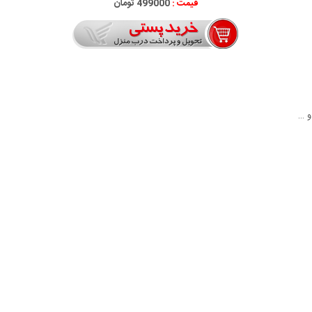
قیمت :
499000 تومان
و …