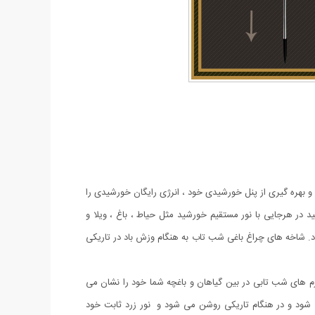
چراغ خورشیدی باغچه مدل گل شب تاب با طراحی جدید محصولی جذاب و کاربردی و ضد آب است.این چراغ با دارا بودن 8 لامپ LED از جنس ABS و بهره گیری از پنل خورشیدی خود ، انرژی رایگان خورشیدی را
 در هرجایی با نور مستقیم خورشید مثل حیاط ، باغ ، ویلا و
 نور آن بهره برد. پشت پنل دکمه ON/OFF قرار دارد که با قرار دادن در حالت ON روشن و OFF خاموش میشود. شاخه های چراغ باغی شب تاب به هنگام وزش باد در تاریکی
 های شب تابی در بین گیاهان و باغچه شما خود را نشان می
 شود و در هنگام تاریکی روشن می شود و نور زرد ثابت خود