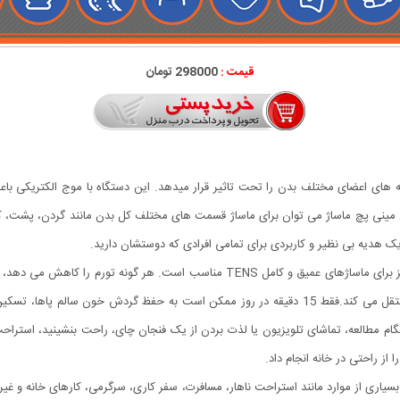
قیمت :
298000 تومان
چه های اعضای مختلف بدن را تحت تاثیر قرار میدهد. این دستگاه با موج الکتریکی با
 درجه قدرت میباشد. از این مینی پچ ماساژ می توان برای ماساژ قسمت های مختلف کل بدن مانند گردن، 
ماساژور برقی پروانه ای محصولی بی نظیر با کارایی شگفت انگیز برای ماساژهای عمیق و ک
بین می برد و پس از یک ماساژ کامل حس خوبی را به شما منتقل می کند.فقط 15 دقیقه در روز ممکن اس
گام مطالعه، تماشای تلویزیون یا لذت بردن از یک فنجان چای، راحت بنشینید، استراحت
بسیاری از موارد مانند استراحت ناهار، مسافرت، سفر کاری، سرگرمی، کارهای خانه و غیر