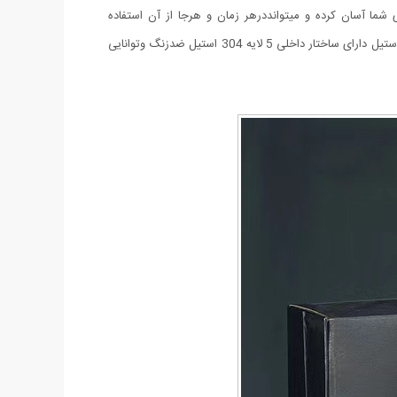
صرف میشوند.اما فلاسک 500 میل لیوان دار استیل اینکار را برای شما آسان کرده و میتوانددرهر زمان و هرجا از آن استفاده
کنیدوهمچنان فلاسک لیوان دار لاکچری برای بهترینها و همچنین هدیه ای بی همتا و بسیار زیبا دارای بسته بندی شیک ساخته شده از جنس استنلس استیل دارای ساختار داخلی 5 لایه 304 استیل ضدزنگ وتوانایی