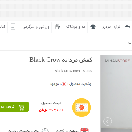
لوازم خودرو
مد و پوشاک
ورزشی و سرگرمی
کتاب
ات
کفش مردانه Black Crow
Black Crow men s shoes
قیمت محصول
افزودن به 
399,000 تومان
ضمانت بازگشت
بهترین کیفیت و قیمت