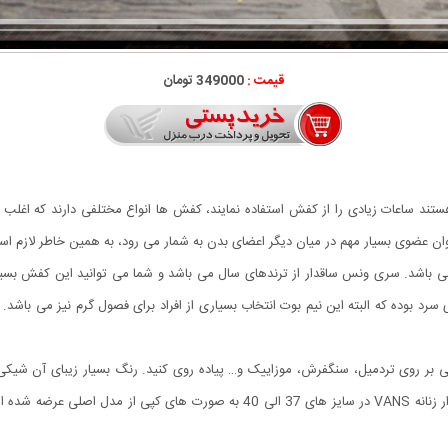
قیمت :
349000 تومان
ستند ساعات زیادی را از کفش استفاده نمایند، کفش ها انواع مختلفی دارند که اغلب اف
ه عنوان عضوی بسیار مهم در میان دیگر اعضای بدن به شمار می رود، به همین خاطر لاز
 ساقدار زنانه VANS برگرفته شده از برند محبوب Vans می باشد. سری ونس ساقدار از ترندهای سال می باشد و شما م
د بوده که البته این نیم بوت انتخاب بسیاری از افراد برای فصول گرم نیز می باشد
ساقدار زنانه VANS می توانید به راحتی بر روی تردمیل، سنگفرش، موزاییک و… پیاده روی کنید. رنگ بسیا
توانید آن را با انواع پوشش های خود ست نمایید. کفش ساقدار زنانه VANS در سایز ه