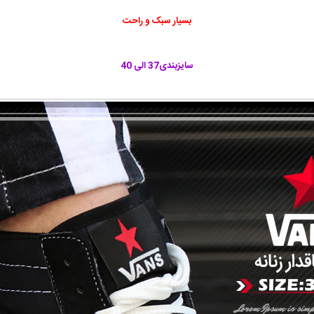
بسیار سبک و راحت
سایزبندی37
الی 40