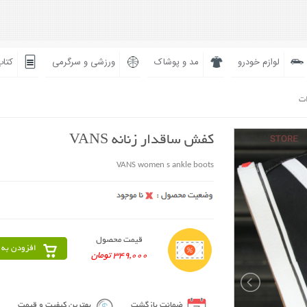
لوازم خودرو
مد و پوشاک
ورزشی و سرگرمی
کتاب
ات
کفش ساقدار زنانه VANS
VANS women s ankle boots
قیمت محصول
افزودن به 
349,000 تومان
ضمانت بازگشت
بهترین کیفیت و قیمت