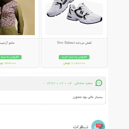
کفش مردانه New Balance
مانتو آرتمی
افزودن به سبد خرید
افزودن به سبد 
1198000 تومان
149000 تومان
سعید صادقی
04 - 02 - 1397
:
بسیار عالی بود ممنون
نـــظرات