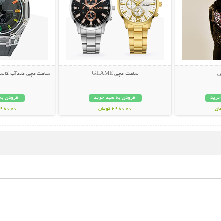
س
ساعت مچی GLAME
ساعت مچی ضدآب کاسیو جی
خرید
افزودن به سبد خرید
افزودن به
698000 تومان
1398000 تو