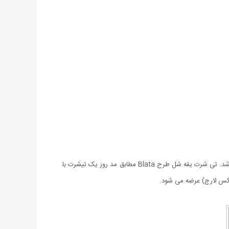
در جامعه امروزی بسیاری از جوانان به استایل اسپرت علاقه بیشتری داشته و کمتر کسی پیدا می‌شود که فکر پوشیدن و یا خریدن تی شرت را نداشته باشد. تی شرت یقه شل طرح Blata مطابق مد روز یک تیشرت با
کس لارج) عرضه می شود.