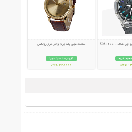
 شاک - GA2100
ساعت مچی بند چرم والار طرح رولکس
 سبد خرید
افزودن به سبد خرید
مان
348000 تومان