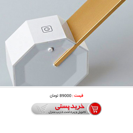
قیمت :
89000 تومان